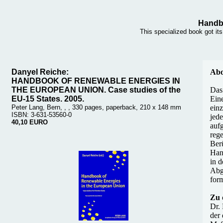
Handbo
This specialized book got it
Danyel Reiche:
Abo
HANDBOOK OF RENEWABLE ENERGIES IN
THE EUROPEAN UNION. Case studies of the
Das
EU-15 States. 2005.
Ein
Peter Lang, Bern, , , 330 pages, paperback, 210 x 148 mm
ein
ISBN: 3-631-53560-0
jede
40,10 EURO
aufg
reg
Ber
Hand
in 
Abg
form
Zu 
Dr. 
der 