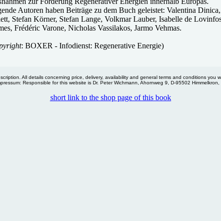
nahmen zur Förderung Regenerativer Energien innerhalb Europas.
gende Autoren haben Beiträge zu dem Buch geleistet: Valentina Dinica,
lett, Stefan Körner, Stefan Lange, Volkmar Lauber, Isabelle de Lovinf
mes, Frédéric Varone, Nicholas Vassilakos, Jarmo Vehmas.
pyright
:
BOXER
- Infodienst: Regenerative Energie)
ription. All details concerning price, delivery, availability and general terms and conditions you will
mpressum: Responsible for this website is Dr. Peter Wichmann, Ahornweg 9, D-95502 Himmelkron
short link to the shop page of this book