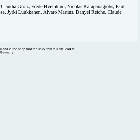
 Claudia Grotz, Frede Hvelplund, Nicolas Karapanagiotis, Paul
osse, Jyrki Luukkanen, Álvaro Martins, Danyel Reiche, Claude
 find in the shop that the links from this site lead to.
, Germany.