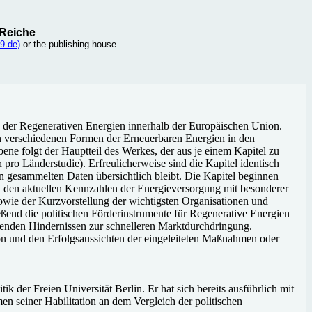
 Reiche
9.de)
or the publishing house
e der Regenerativen Energien innerhalb der Europäischen Union.
den verschiedenen Formen der Erneuerbaren Energien in den
e folgt der Hauptteil des Werkes, der aus je einem Kapitel zu
pro Länderstudie). Erfreulicherweise sind die Kapitel identisch
 an gesammelten Daten übersichtlich bleibt. Die Kapitel beginnen
n, den aktuellen Kennzahlen der Energieversorgung mit besonderer
owie der Kurzvorstellung der wichtigsten Organisationen und
eßend die politischen Förderinstrumente für Regenerative Energien
henden Hindernissen zur schnelleren Marktdurchdringung.
on und den Erfolgsaussichten der eingeleiteten Maßnahmen oder
 der Freien Universität Berlin. Er hat sich bereits ausführlich mit
en seiner Habilitation an dem Vergleich der politischen