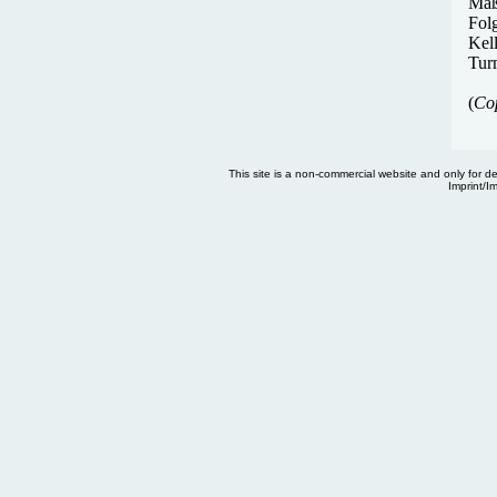
Maß
Fol
Kel
Tur
(
Co
This site is a non-commercial website and only for desc
Imprint/I