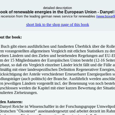
detailed description
ok of renewable energies in the European Union - Danyel
s recension from the leading german news service for renewables
(www.boxer9
short link to the shop page of this book
ut the book:
 Buch gibt einen ausführlichen und fundierten Überblick über die Roll
em vorangestellten allgemeinen Vergleich mit etlichen Statistiken zu 
zelnen Ländern und den Zielen und bestehenden Regelungen auf EU-Eben
m der 15 Mitgliedstaaten der Europäischen Union besteht (12-16 Seiten 
ebaut, so daß ein Vergleich einzelner Länder leicht fällt und die Fülle
elmäßig mit einer landesspezifischen Definition Regenerativer Energie
ücksichtigung der Anteile verschiedener Erneuerbarer Energiequellen s
lungsträger (auch politisch) der Branche. Ausführlich werden anschli
den jeweiligen Ländern vorgestellt incl. der Benennung von noch beste
eschlossen werden die Kapitel mit einer kurzen Bewertung der Situati
ulierten Zielsetzungen.
den Autoren:
Danyel Reiche ist Wissenschaftler in der Forschungsgruppe Umweltpolitik
deutschen "Ökosteuer" auseinandergesetzt und arbeitet derzeit im Rahm